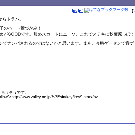
【
からトラバ。
子のハート鷲づかみ！
めがGOODです。短めスカートにニーソ、これでステキに秋葉原っぽく
マジでナンパされるのではないかと思います。まあ、今時ゲーセンで音ゲ
と言うそうです。
follow">http://www.valley.ne.jp/%7Esin/key/key9.htm</a>