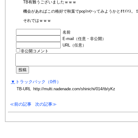
TB有難うございましたｗｗｗ
機会があればこの格好で秋葉でpop'nやってみようかとｵﾓｲﾏｽ。５
それではｗｗｗ
名前
E-mail（任意・非公開）
URL（任意）
非公開コメント
▼
トラックバック
（0
件
）
TB-URL
http://multi.nadenade.com/shinichi/014/tb/
yKz
前の記事
次の記事