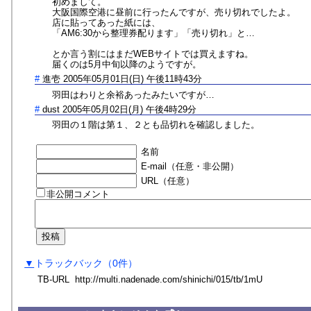
初めまして。
大阪国際空港に昼前に行ったんですが、売り切れでしたよ。
店に貼ってあった紙には、
「AM6:30から整理券配ります」「売り切れ」と…
とか言う割にはまだWEBサイトでは買えますね。
届くのは5月中旬以降のようですが。
#
進壱
2005年05月01日(日) 午後11時43分
羽田はわりと余裕あったみたいですが…
#
dust
2005年05月02日(月) 午後4時29分
羽田の１階は第１、２とも品切れを確認しました。
名前
E-mail（任意・非公開）
URL（任意）
非公開コメント
▼
トラックバック
（0
件
）
TB-URL
http://multi.nadenade.com/shinichi/015/tb/
1mU