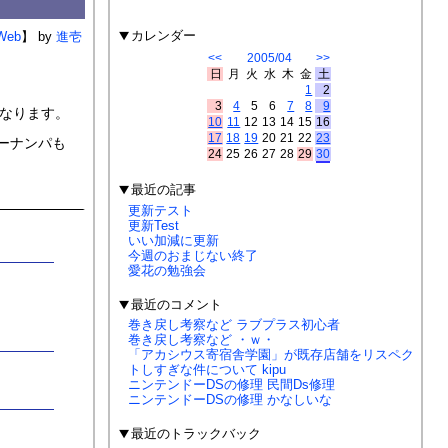
カレンダー
Web
】
進壱
<<
2005/04
>>
日
月
火
水
木
金
土
1
2
3
4
5
6
7
8
9
なります。
10
11
12
13
14
15
16
17
18
19
20
21
22
23
ーナンパも
24
25
26
27
28
29
30
最近の記事
更新テスト
更新Test
いい加減に更新
今週のおまじない終了
愛花の勉強会
最近のコメント
巻き戻し考察など
ラブプラス初心者
巻き戻し考察など
・ｗ・
「アカシウス寄宿舎学園」が既存店舗をリスペク
トしすぎな件について
kipu
ニンテンドーDSの修理
民間Ds修理
ニンテンドーDSの修理
かなしいな
最近のトラックバック