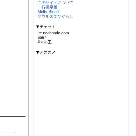
このサイトについて
一行掲示板
Melty Blood
ザウルスでひぐらし
チャット
irc.nadenade.com
6667
#マル王
オススメ