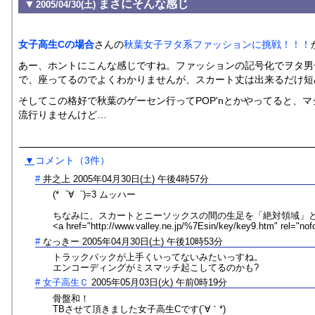
▼
まさにそんな感じ
2005/04/30(土)
女子高生Cの場合
さんの
秋葉女子ヲタ系ファッションに挑戦！！！
あー、ホントにこんな感じですね。ファッションの記号化でヲタ男
で、座ってるのでよくわかりませんが、スカート丈は出来るだけ短
そしてこの格好で秋葉のゲーセン行ってPOP'nとかやってると、
流行りませんけど…
▼
コメント
（3件）
#
井之上
2005年04月30日(土) 午後4時57分
(*゜∀゜)=3 ムッハー
ちなみに、スカートとニーソックスの間の生足を「絶対領域」
<a href="http://www.valley.ne.jp/%7Esin/key/key9.htm" rel="no
#
なっきー
2005年04月30日(土) 午後10時53分
トラックバックが上手くいってないみたいっすね。
エンコーディングがミスマッチ起こしてるのかも?
#
女子高生Ｃ
2005年05月03日(火) 午前0時19分
骨盤和！
TBさせて頂きました女子高生Cです(´∀｀*)