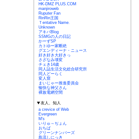
HK-DMZ PLUS.COM
manjiroweb
Ruputer Fan
RinRin王国
Ｔentative Name.
Unknown
アキバBlog
SSMGの人の日記
かーずSP
カトゆー家断絶
グエンディーナ・ニュース
好き好き大好きっ
さざなみ壊変
チェき14歳
同人誌生活文化総合研究所
同人どーらく
変人窟
まいじゃー推進委員会
愉快な神父さん
裸族電網空間
友人、知人
a crevice of Web
Evergreen
M's
いりゅ～ぢょん
おちば
グリーンナンバーズ
島流しにっき