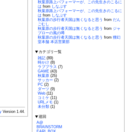
秋葉原路上パフォーマーが、この先生きのこるに
は
from
しなぷす
秋葉原路上パフォーマーが、この先生きのこるに
は
from
しなぷす
秋葉原の歩行者天国は無くなると思う
from
だん
ごむし
秋葉原の歩行者天国は無くなると思う
from
ジャ
ブローの風の噂
秋葉原の歩行者天国は無くなると思う
from
狸幻
堂本舗 本店営業部
カテゴリ一覧
雑記
(89)
時かけ
(8)
ラブプラス
(7)
GAME
(43)
秋葉原
(25)
サッカー
(2)
PC
(2)
ダーツ
(9)
Web
(11)
コミケ
(11)
URLメモ
(1)
未分類
(1)
y
Version 1.44.
巡回
A@
BRAINSTORM
EARL BOX