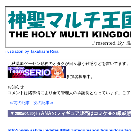
illustration by Takahashi Rina
元秋葉原ゲーセン勤務のオタクが日々思う雑感などを書いてます。
参加者募集中。
お知らせ
コメントは諸事情により全て管理人の承認制となっています。ご了
前の記事
次の記事
▼
ANAのフィギュア販売はコミケ並の厳戒
2005/04/30(土)
http://www.astyle.jp/defaultMall/categoryshop/figure/docs/fa