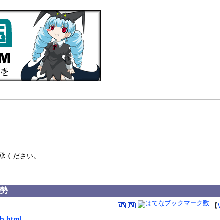
承ください。
態勢
【
qb.html