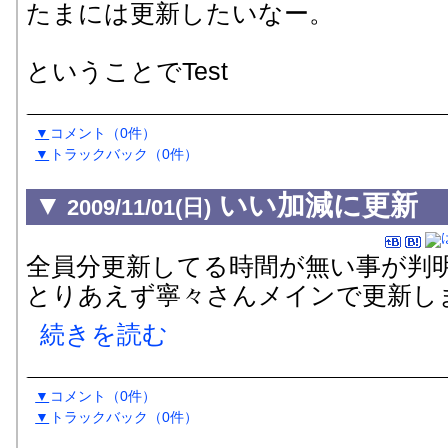
たまには更新したいなー。
ということでTest
▼
コメント
（0件）
▼
トラックバック
（0
件
）
▼
いい加減に更新
2009/11/01(日)
全員分更新してる時間が無い事が判
とりあえず寧々さんメインで更新し
続きを読む
▼
コメント
（0件）
▼
トラックバック
（0
件
）