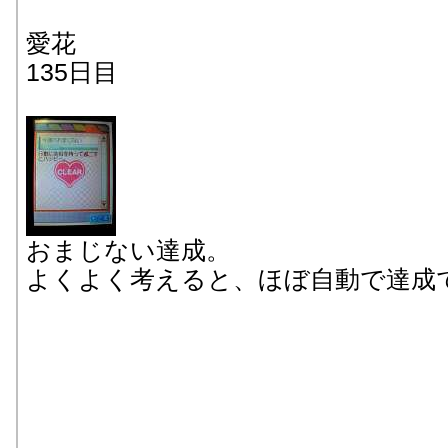
愛花
135日目
おまじない達成。
よくよく考えると、ほぼ自動で達成