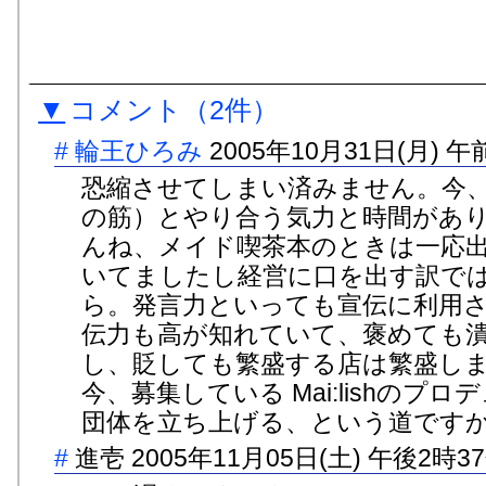
▼
コメント
（2件）
#
輪王ひろみ
2005年10月31日(月) 午
恐縮させてしまい済みません。今
の筋）とやり合う気力と時間があ
んね、メイド喫茶本のときは一応
いてましたし経営に口を出す訳で
ら。発言力といっても宣伝に利用
伝力も高が知れていて、褒めても
し、貶しても繁盛する店は繁盛し
今、募集している Mai:lishのプ
団体を立ち上げる、という道です
#
進壱
2005年11月05日(土) 午後2時3