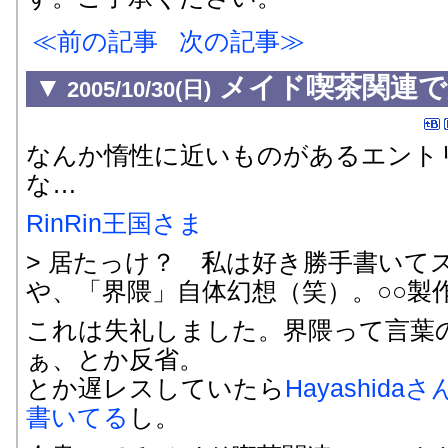
前の記事
次の記事
▼
メイド喫茶関連で
2005/10/30(日)
なんか惰性に近いものがあるエント
な…
RinRin王国さま
> 居たっけ？ 私は好き勝手書いて
や、「界隈」自体幻想（笑）。○○製
これは失礼しました。界隈って言葉
ぁ、とか反省。
とか遅レスしていたら
Hayashid
書いてる
し。