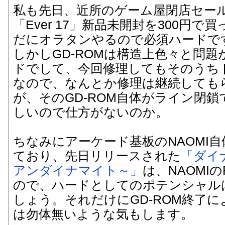
私も先日、近所のゲーム屋閉店セー
「Ever 17」新品未開封を300円
だにオラタンやるので必須ハードで
しかしGD-ROMは構造上色々と問
ドでして、今回修理してもそのうち
なので、なんとか修理は継続しても
が、そのGD-ROM自体がライン閉
しいので仕方がないのか。
ちなみにアーケード基板のNAOMI
ており、先日リリースされた
「ダイ
アンダイナマイト～」
は、NAOMI
ので、ハードとしてのポテンシャル
しょう。それだけにGD-ROM終了
は勿体無いような気もします。